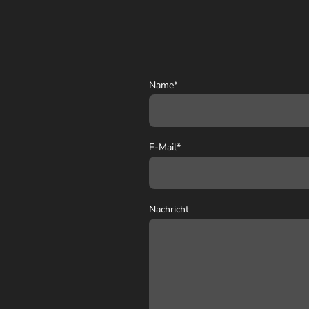
Name
*
E-Mail
*
Nachricht