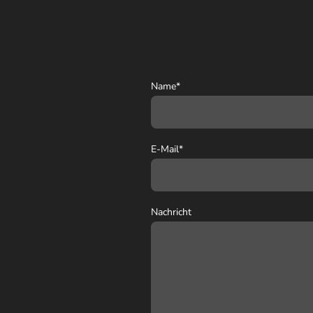
Name
*
E-Mail
*
Nachricht