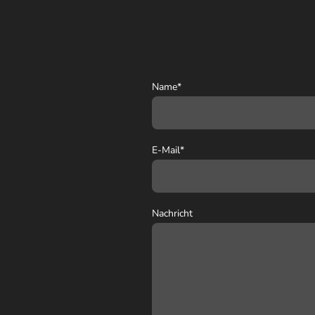
Name
*
E-Mail
*
Nachricht