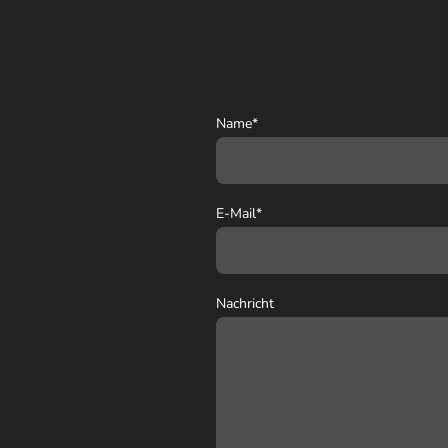
Name
*
E-Mail
*
Nachricht