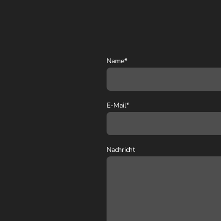
Name
*
E-Mail
*
Nachricht