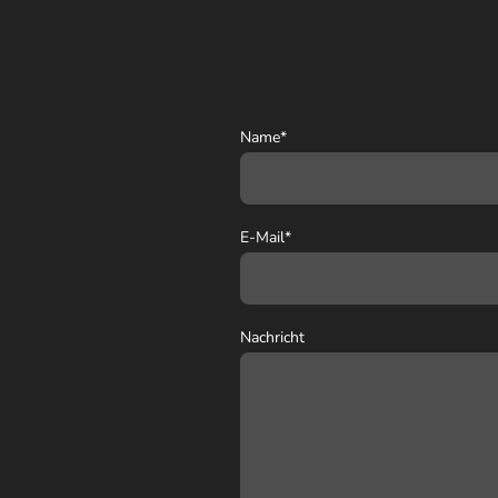
Name
*
E-Mail
*
Nachricht