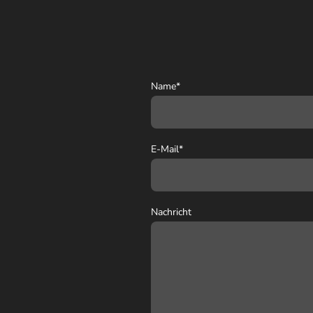
Name
*
E-Mail
*
Nachricht