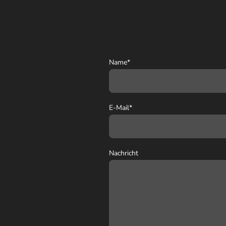
Name
*
E-Mail
*
Nachricht