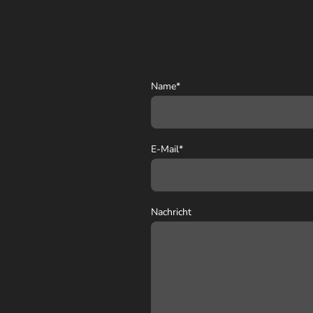
Name
*
E-Mail
*
Nachricht