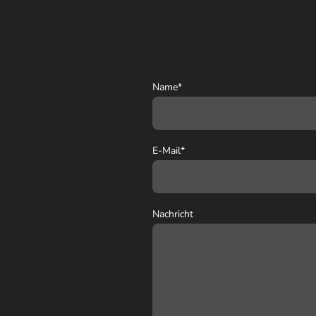
Name
*
E-Mail
*
Nachricht